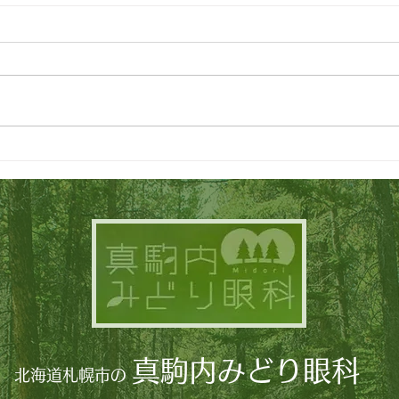
7月4日(土)診療制限のお願い
令和
らせ
真駒内みどり眼科
北海道札幌市
の