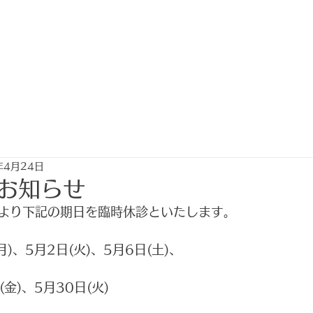
みどり眼科
T
医師紹介
目の病気と健診のおすすめ
当
年4月24日
お知らせ
より下記の期日を臨時休診といたします。
)、5月2日(火)、5月6日(土)、
金)、5月30日(火)