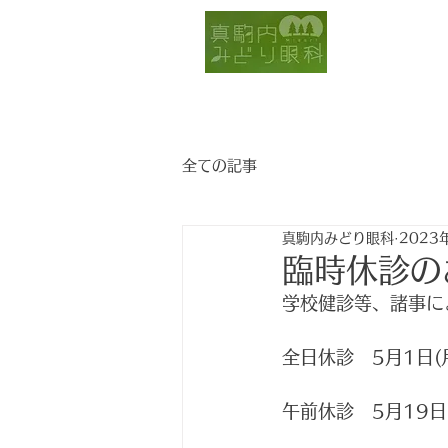
真駒内
ホーム
全ての記事
真駒内みどり眼科
2023
臨時休診の
学校健診等、諸事に
全日休診　5月1日(月
午前休診　5月19日(