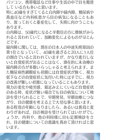
パソコン、携帯電話など仕事や生活の中で目を酷使
して いる方も多いと思います。
特に40歳をすぎてくると白内障や緑内障、糖尿病や
高血圧など内科疾患から目の病気になることもあ
り、放っておくと重症化して、失明に向かうことも
あります。
白内障は、50歳代になると半数位の方に徴候がみら
れると言われていて、加齢変化によるものがほとん
どです。
緑内障に関しては、現在の日本人の中途失明原因の
第1位となっていて、40歳を過ぎると20人に1人位
の割合でいると言われていますが、かなり進行しな
いと自覚症状が出ることはなく、潜在的に未治療の
緑内障の方が多数いらっしゃると考えられます。ま
た糖尿病性網膜症も初期には自覚症状が無く、視力
低下などの自覚症状に気付いた時にはすでに、視力
の改善が難しい状態になっていることもあります。
視力の変化や疲労感、最近みえにくいなど自覚症状
のある時、症状が無い場合でも目の病気について検
診を受けられることで、早期発見、早期治療につな
がり、目の健康を考える上で大切な事と思います。
ある程度の年齢になりましたら、あるいは普段と変
わりがあれば、目の検診を受けられてはいかがでし
ょうか。内科や、他の科同様に目も定期検診をさ
れ、目の健康についての意識を高めて頂ければと思
います。