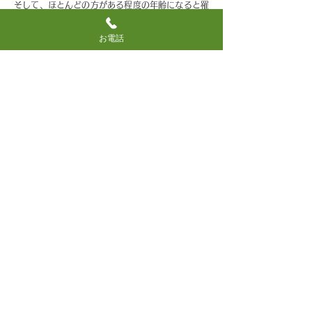
そして、ほとんどの方がある程度の年齢になると罹
る病気でもあります。年齢的な変化としてのひとつ
であり誰にでも起こりえるのです。
お電話
手術は目の局所麻酔で行います。手術は水晶体の濁
りを超音波で取り除き、新たに人工のレンズを移植
し通常は10～20分位で手術は終了します。
術後はベッド上安静などの強い安静制限はありませ
んが、衛生面などは注意が必要です。洗顔や洗髪な
どは多少の制限はありますが通院で手術を行えま
す。1週間程度で通常の生活に戻れることがほとん
どです（ただし屋外での作業や、プールなど衛生面
に問題のある場合はもう少し時間を多めに見たほう
が良いでしょう）。しばらくは目をこすったり、圧
迫したりしないよう注意が必要です。
当院では、外来手術のため全身状態の悪い方や認知
症状の強い方、糖尿病性網膜症や他の目の病気が落
ち着いていない方などは手術を予定できない場合も
あります。
真駒内みどり眼科
北海道札幌市
の
〒005-0013
北海道札幌市南区真駒内緑町1丁目4-14